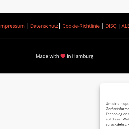
Impressum
│
Datenschutz
│
Cookie-Richtlinie
│
DISQ
|
AL
Made with
in Hamburg
Um dir ein opt
Geräteinforma
Technologien 
auf dieser Web
zurückziehst,