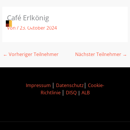
Zum
Café Erlkönig
Inhalt
springen
Von
/
23. Oktober 2024
←
Vorheriger Teilnehmer
Nächster Teilnehmer
→
Impressum
│
Datenschutz
│
Cookie-
Richtlinie
│
DISQ
|
ALB