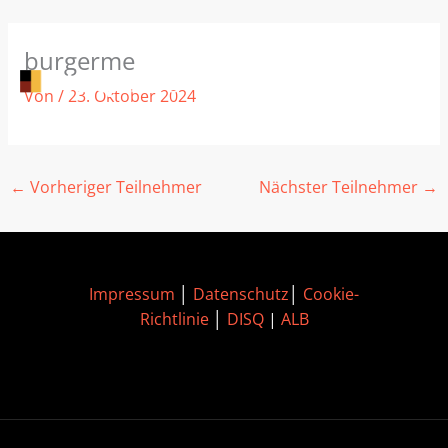
Zum
burgerme
Inhalt
springen
Von
/
23. Oktober 2024
←
Vorheriger Teilnehmer
Nächster Teilnehmer
→
Impressum
│
Datenschutz
│
Cookie-
Richtlinie
│
DISQ
|
ALB