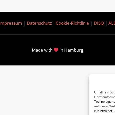
Impressum
│
Datenschutz
│
Cookie-Richtlinie
│
DISQ
|
AL
Made with
in Hamburg
Um dir ein opt
Geräteinforma
Technologien 
auf dieser Web
zurückziehst,