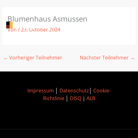
Zum
Blumenhaus Asmussen
Inhalt
springen
Von
/
23. Oktober 2024
←
Vorheriger Teilnehmer
Nächster Teilnehmer
→
Impressum
│
Datenschutz
│
Cookie-
Richtlinie
│
DISQ
|
ALB