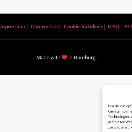
Impressum
│
Datenschutz
│
Cookie-Richtlinie
│
DISQ
|
AL
Made with
in Hamburg
Um dir ein opt
Geräteinforma
Technologien 
auf dieser Web
zurückziehst,