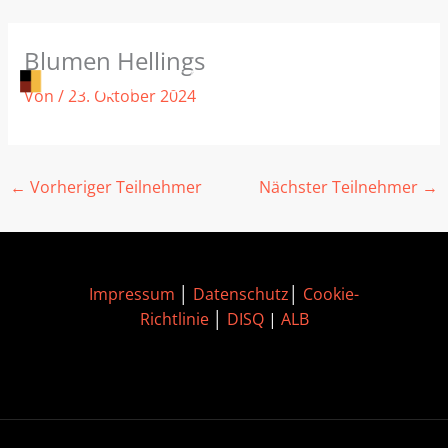
Zum
Blumen Hellings
Inhalt
springen
Von
/
23. Oktober 2024
←
Vorheriger Teilnehmer
Nächster Teilnehmer
→
Impressum
│
Datenschutz
│
Cookie-
Richtlinie
│
DISQ
|
ALB