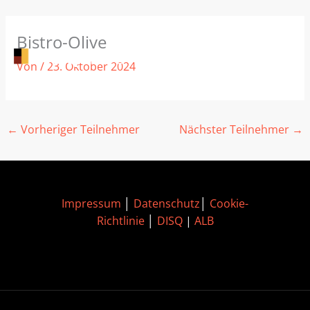
Zum
Bistro-Olive
Inhalt
springen
Von
/
23. Oktober 2024
←
Vorheriger Teilnehmer
Nächster Teilnehmer
→
Impressum
│
Datenschutz
│
Cookie-
Richtlinie
│
DISQ
|
ALB