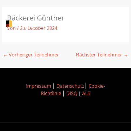
Zum
Bäckerei Günther
Inhalt
springen
Von
/
23. Oktober 2024
←
Vorheriger Teilnehmer
Nächster Teilnehmer
→
Impressum
│
Datenschutz
│
Cookie-
Richtlinie
│
DISQ
|
ALB