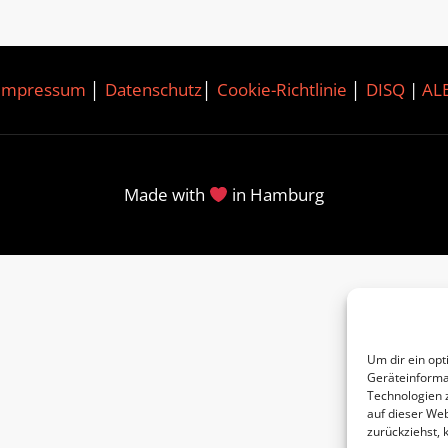
Impressum
│
Datenschutz
│
Cookie-Richtlinie
│
DISQ
|
AL
Made with
in Hamburg
Um dir ein opt
Geräteinforma
Technologien 
auf dieser Web
zurückziehst,