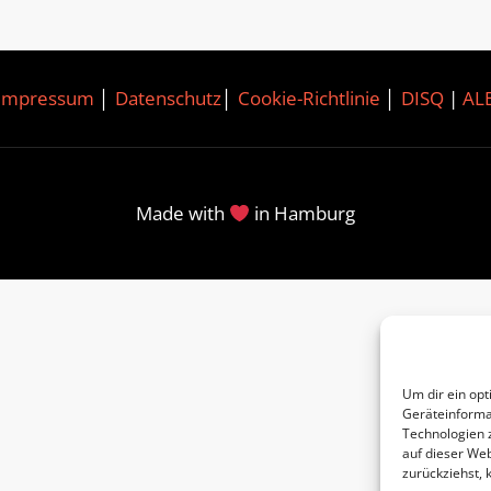
Impressum
│
Datenschutz
│
Cookie-Richtlinie
│
DISQ
|
AL
Made with
in Hamburg
Um dir ein opt
Geräteinforma
Technologien 
auf dieser Web
zurückziehst,