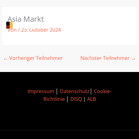
Zum
Asia Markt
Inhalt
springen
Von
/
23. Oktober 2024
←
Vorheriger Teilnehmer
Nächster Teilnehmer
→
Impressum
│
Datenschutz
│
Cookie-
Richtlinie
│
DISQ
|
ALB