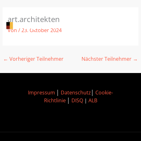
Zum
art.architekten
Inhalt
springen
Von
/
23. Oktober 2024
←
Vorheriger Teilnehmer
Nächster Teilnehmer
→
Impressum
│
Datenschutz
│
Cookie-
Richtlinie
│
DISQ
|
ALB