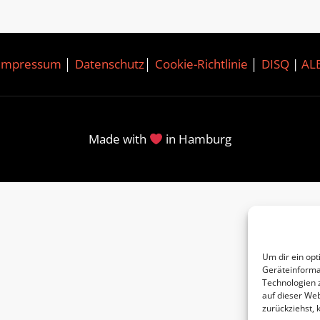
Impressum
│
Datenschutz
│
Cookie-Richtlinie
│
DISQ
|
AL
Made with
in Hamburg
Um dir ein opt
Geräteinforma
Technologien 
auf dieser Web
zurückziehst,