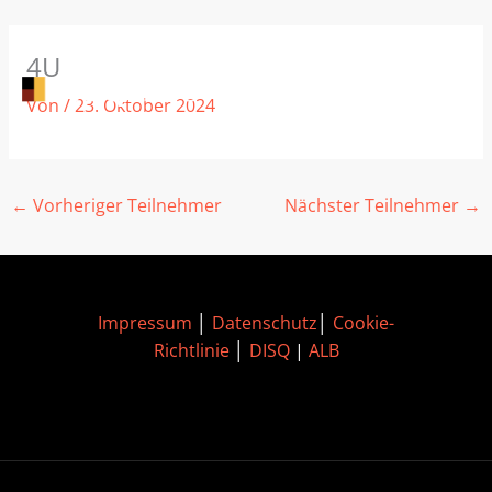
Zum
4U
Inhalt
springen
Von
/
23. Oktober 2024
←
Vorheriger Teilnehmer
Nächster Teilnehmer
→
Impressum
│
Datenschutz
│
Cookie-
Richtlinie
│
DISQ
|
ALB