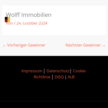
Zum
Wolff Immobilien
Inhalt
springen
Von
/
24. Oktober 2024
←
Vorheriger Gewinner
Nächster Gewinner
→
Impressum
│
Datenschutz
│
Cookie-
Richtlinie
│
DISQ
|
ALB