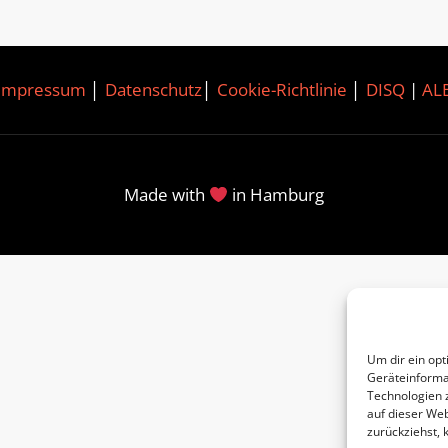
Impressum
│
Datenschutz
│
Cookie-Richtlinie
│
DISQ
|
AL
Made with
in Hamburg
Um dir ein opt
Geräteinforma
Technologien 
auf dieser Web
zurückziehst,