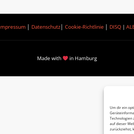
Impressum
│
Datenschutz
│
Cookie-Richtlinie
│
DISQ
|
AL
Made with
in Hamburg
Um dir ein opt
Geräteinforma
Technologien 
auf dieser Web
zurückziehst,