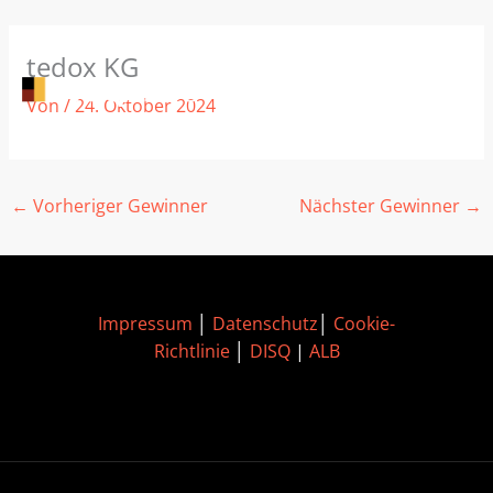
Zum
tedox KG
Inhalt
springen
Von
/
24. Oktober 2024
←
Vorheriger Gewinner
Nächster Gewinner
→
Impressum
│
Datenschutz
│
Cookie-
Richtlinie
│
DISQ
|
ALB