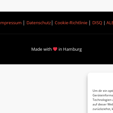
Impressum
│
Datenschutz
│
Cookie-Richtlinie
│
DISQ
|
AL
Made with
in Hamburg
Um dir ein opt
Geräteinforma
Technologien 
auf dieser Web
zurückziehst,