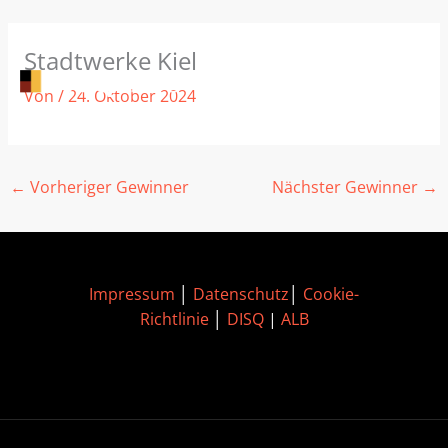
Zum
Stadtwerke Kiel
Inhalt
springen
Von
/
24. Oktober 2024
←
Vorheriger Gewinner
Nächster Gewinner
→
Impressum
│
Datenschutz
│
Cookie-
Richtlinie
│
DISQ
|
ALB