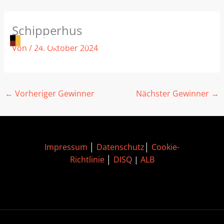
Zum
Schipperhus
Inhalt
springen
Von
/
24. Oktober 2024
←
Vorheriger Gewinner
Nächster Gewinner
→
Impressum
│
Datenschutz
│
Cookie-
Richtlinie
│
DISQ
|
ALB