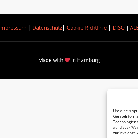
Impressum
│
Datenschutz
│
Cookie-Richtlinie
│
DISQ
|
AL
Made with
in Hamburg
Um dir ein opt
Geräteinforma
Technologien 
auf dieser Web
zurückziehst,