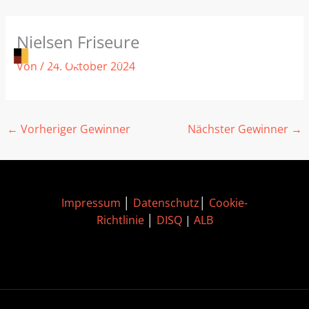
Zum
Nielsen Friseure
Inhalt
springen
Von
/
24. Oktober 2024
←
Vorheriger Gewinner
Nächster Gewinner
→
Impressum
│
Datenschutz
│
Cookie-
Richtlinie
│
DISQ
|
ALB