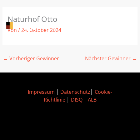
Zum
Naturhof Otto
Inhalt
springen
Von
/
24. Oktober 2024
←
Vorheriger Gewinner
Nächster Gewinner
→
Impressum
│
Datenschutz
│
Cookie-
Richtlinie
│
DISQ
|
ALB