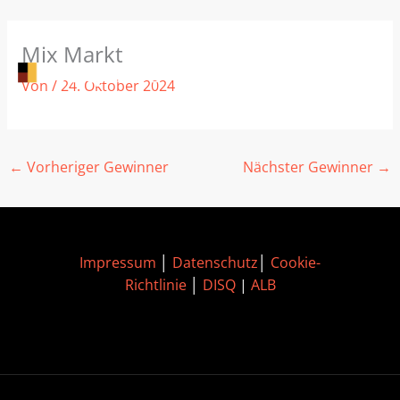
Zum
Mix Markt
Inhalt
springen
Von
/
24. Oktober 2024
←
Vorheriger Gewinner
Nächster Gewinner
→
Impressum
│
Datenschutz
│
Cookie-
Richtlinie
│
DISQ
|
ALB