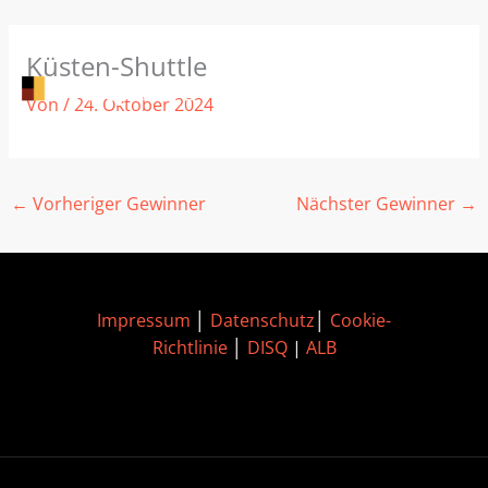
Zum
Küsten-Shuttle
Inhalt
springen
Von
/
24. Oktober 2024
←
Vorheriger Gewinner
Nächster Gewinner
→
Impressum
│
Datenschutz
│
Cookie-
Richtlinie
│
DISQ
|
ALB