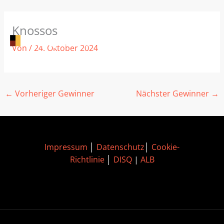
Zum
Knossos
Inhalt
springen
Von
/
24. Oktober 2024
←
Vorheriger Gewinner
Nächster Gewinner
→
Impressum
│
Datenschutz
│
Cookie-
Richtlinie
│
DISQ
|
ALB