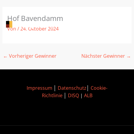
Zum
Hof Bavendamm
Inhalt
springen
Von
/
24. Oktober 2024
←
Vorheriger Gewinner
Nächster Gewinner
→
Impressum
│
Datenschutz
│
Cookie-
Richtlinie
│
DISQ
|
ALB