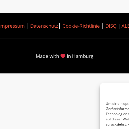
Impressum
│
Datenschutz
│
Cookie-Richtlinie
│
DISQ
|
AL
Made with
in Hamburg
Um dir ein opt
Geräteinforma
Technologien 
auf dieser Web
zurückziehst,