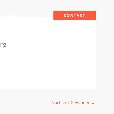
ews & Media
FAQs
KONTAKT
rg
Nächster Gewinner
→