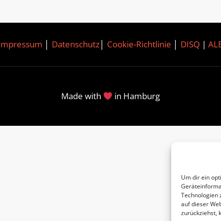
Impressum
│
Datenschutz
│
Cookie-Richtlinie
│
DISQ
|
AL
Made with
in Hamburg
Um dir ein opt
Geräteinforma
Technologien 
auf dieser Web
zurückziehst,