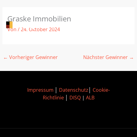
Zum
Graske Immobilien
Inhalt
springen
Von
/
24. Oktober 2024
←
Vorheriger Gewinner
Nächster Gewinner
→
Impressum
│
Datenschutz
│
Cookie-
Richtlinie
│
DISQ
|
ALB