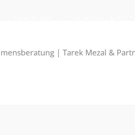
Auszeichnungen
Unternehmens-Check
N
hmensberatung | Tarek Mezal & Part