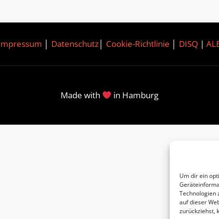
Impressum
│
Datenschutz
│
Cookie-Richtlinie
│
DISQ
|
AL
Made with
in Hamburg
Um dir ein opt
Geräteinforma
Technologien 
auf dieser Web
zurückziehst,