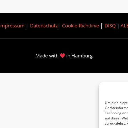
Impressum
│
Datenschutz
│
Cookie-Richtlinie
│
DISQ
|
AL
Made with
in Hamburg
Um dir ein opt
Geräteinforma
Technologien 
auf dieser Web
zurückziehst,