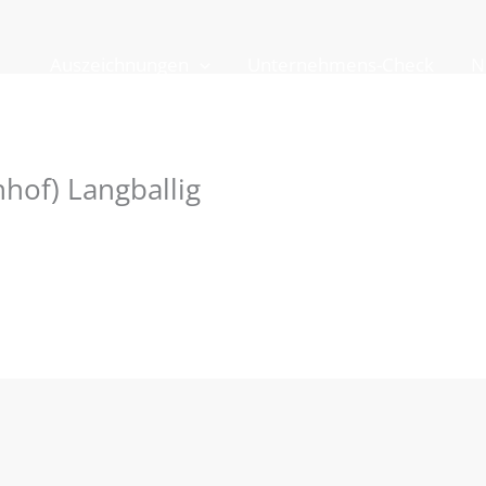
Auszeichnungen
Unternehmens-Check
N
hof) Langballig