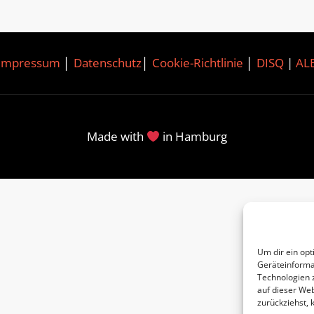
Impressum
│
Datenschutz
│
Cookie-Richtlinie
│
DISQ
|
AL
Made with
in Hamburg
Um dir ein opt
Geräteinforma
Technologien 
auf dieser Web
zurückziehst,