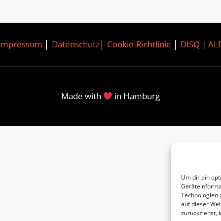
Impressum
│
Datenschutz
│
Cookie-Richtlinie
│
DISQ
|
AL
Made with
in Hamburg
Um dir ein opt
Geräteinforma
Technologien 
auf dieser Web
zurückziehst,