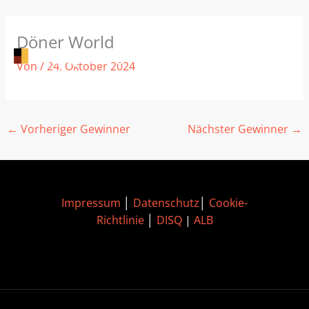
Zum
Döner World
Inhalt
springen
Von
/
24. Oktober 2024
←
Vorheriger Gewinner
Nächster Gewinner
→
Impressum
│
Datenschutz
│
Cookie-
Richtlinie
│
DISQ
|
ALB