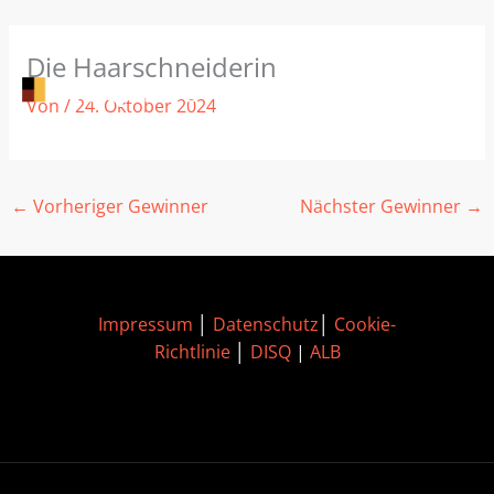
Zum
Die Haarschneiderin
Inhalt
springen
Von
/
24. Oktober 2024
←
Vorheriger Gewinner
Nächster Gewinner
→
Impressum
│
Datenschutz
│
Cookie-
Richtlinie
│
DISQ
|
ALB