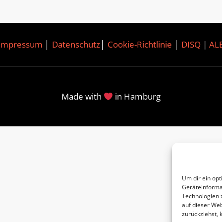
Impressum
│
Datenschutz
│
Cookie-Richtlinie
│
DISQ
|
AL
Made with
in Hamburg
Um dir ein opt
Geräteinforma
Technologien 
auf dieser Web
zurückziehst,