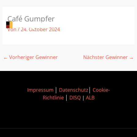
Zum
Café Gumpfer
Inhalt
springen
Von
/
24. Oktober 2024
←
Vorheriger Gewinner
Nächster Gewinner
→
Impressum
│
Datenschutz
│
Cookie-
Richtlinie
│
DISQ
|
ALB