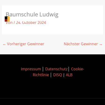
Zum
Baumschule Ludwig
Inhalt
springen
Von
/
24. Oktober 2024
←
Vorheriger Gewinner
Nächster Gewinner
→
Impressum
│
Datenschutz
│
Cookie-
Richtlinie
│
DISQ
|
ALB