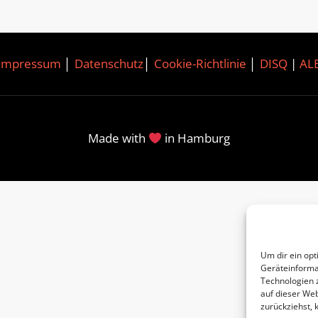
Impressum
│
Datenschutz
│
Cookie-Richtlinie
│
DISQ
|
AL
Made with
in Hamburg
Um dir ein opt
Geräteinforma
Technologien 
auf dieser Web
zurückziehst,