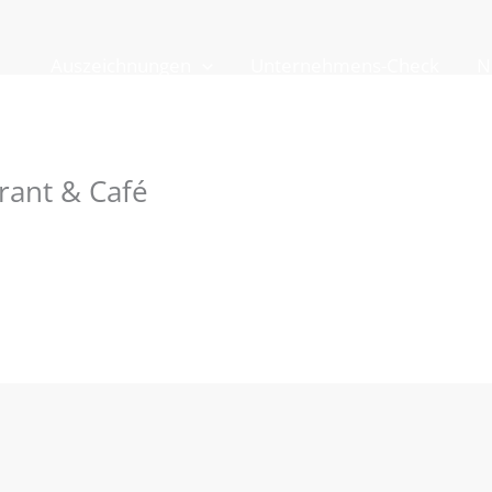
Auszeichnungen
Unternehmens-Check
N
rant & Café