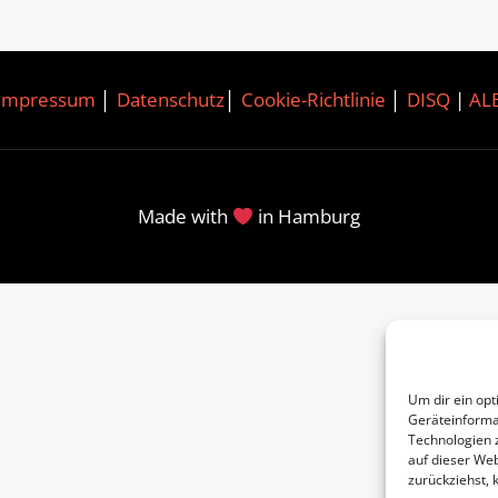
Impressum
│
Datenschutz
│
Cookie-Richtlinie
│
DISQ
|
AL
Made with
in Hamburg
Um dir ein opt
Geräteinforma
Technologien 
auf dieser Web
zurückziehst,